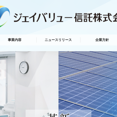
事業内容
ニュースリリース
企業方針
託とは
託の種類
種証明書について
認可及び加盟団体
金融商品勧誘方針
反社会勢力対応基本
個人情報保護方針
苦情処理・紛争解決
CSR取組方針