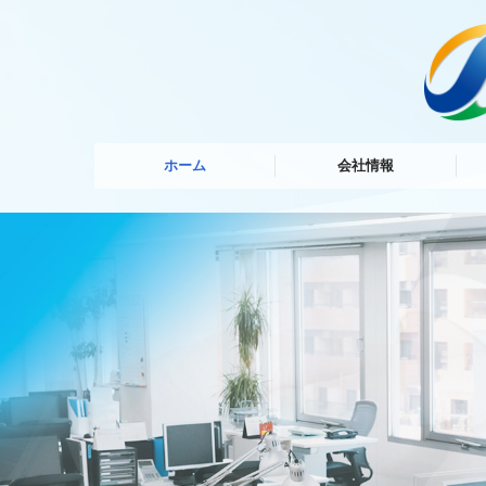
ホーム
会社情報
信
信
各
許